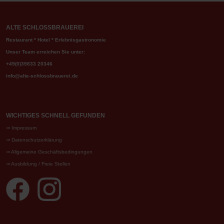
ALTE SCHLOSSBRAUEREI
Restaurant * Hotel * Erlebnisgastronomie
Unser Team erreichen Sie unter:
+49(0)39833 20346
info@alte-schlossbrauerei.de
WICHTIGES SCHNELL GEFUNDEN
⇒
Impressum
⇒
Datenschutzerklärung
⇒
Allgemeine Geschäftsbedingungen
⇒
Ausbildung / Freie Stellen