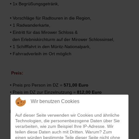
• 1x Begrüßungsgetränk,
• Vorschläge für Radtouren in die Region,
• 1 Radwanderkarte,
• Eintritt für das Mirower Schloss &
den Erlebniskirchturm auf der Mirower Schlossinsel,
• 1 Schifffahrt in den Müritz-Nationalpark,
• Fahrradverleih im Ort möglich
•
•
Preis:
• Preis pro Person im DZ =
571,00
Euro
• Preis im DZ zur Einzelnutzung =
812,00 Euro
Wir benutzen Cookies
Buchbar per Telefon: 039833-20346 oder
hier
Auf dieser Seite verwenden wir Cookies und ähnliche
Technologien, die personenbezogene Daten über Sie
verarbeiten, wie zum Beispiel Ihre IP-Adresse. Wir
teilen diese Daten auch mit Dritten. Warum? Zum
einen würden bestimmte Teile dieser Seite nicht ohne